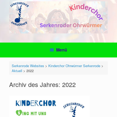
Zum
Inhalt
springen
Menü
Serkenrode Websites
>
Kinderchor Ohrwürmer Serkenrode
>
Aktuell
>
2022
Archiv des Jahres:
2022