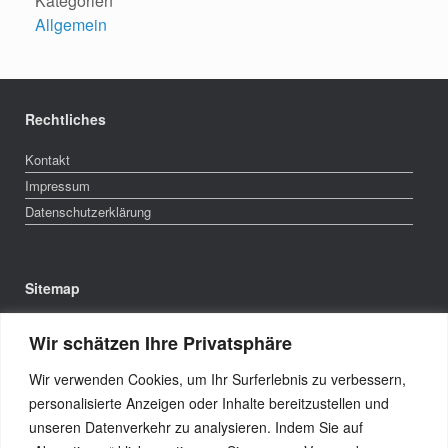
Kategorien
Allgemein
Rechtliches
Kontakt
Impressum
Datenschutzerklärung
Sitemap
Aktuell
Wir schätzen Ihre Privatsphäre
Das sind wir
Wir verwenden Cookies, um Ihr Surferlebnis zu verbessern,
Besondere Auftritte
personalisierte Anzeigen oder Inhalte bereitzustellen und
Unsere Story
unseren Datenverkehr zu analysieren. Indem Sie auf
Wissenswertes